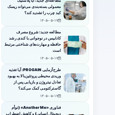
مطالعه‌ای جدید: آیا پلاستیک
معمولی بسته‌بندی می‌تواند ریسک
کبد چرب را تشدید کند؟
۱۴۰۵-۰۵-۱۷
مطالعه جدید: شروع مصرف
کانابیس در نوجوانی با کندی رشد
حافظه و مهارت‌های شناختی مرتبط
است
۱۴۰۵-۰۵-۱۷
طرح‌آزمایی PROGAIN: آیا تغذیه
وریدی محیطی پروتئین‌بالا به بهبود
تعادل نیتروژن و بازیابی پس از
گاسترکتومی کمک می‌کند؟
۱۴۰۵-۰۵-۱۷
فناوری «Another Me» (توأم
دیجیتال انسانی) و کاهش اضطراب