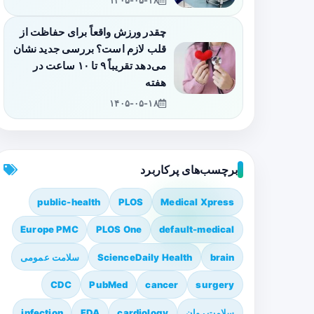
۱۴۰۵-۰۵-۱۸
چقدر ورزش واقعاً برای حفاظت از
قلب لازم است؟ بررسی جدید نشان
می‌دهد تقریباً ۹ تا ۱۰ ساعت در
هفته
۱۴۰۵-۰۵-۱۸
برچسب‌های پرکاربرد
public-health
PLOS
Medical Xpress
Europe PMC
PLOS One
default-medical
brain
ScienceDaily Health
سلامت عمومی
CDC
PubMed
cancer
surgery
سلامت روان
cardiology
FDA
infection