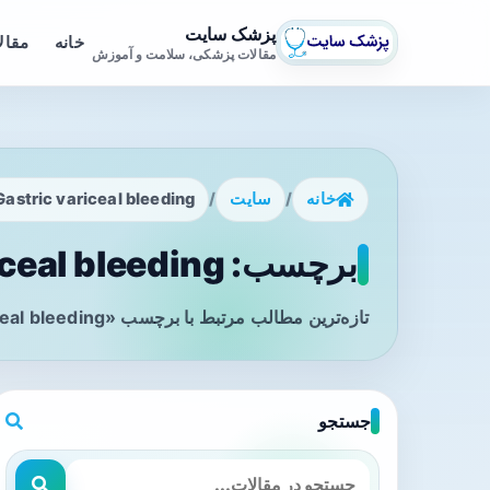
پزشک سایت
خانه
مقال
مقالات پزشکی، سلامت و آموزش
خانه
/
سایت
/
Gastric variceal bleeding
برچسب: Gastric variceal bleeding - صفحه 1
تازه‌ترین مطالب مرتبط با برچسب «Gastric variceal bleeding» را در این صفحه مشاهده می‌کنید.
جستجو