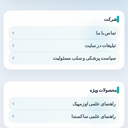
شرکت
تماس با ما
تبلیغات در سایت
سیاست پزشکی و سلب مسئولیت
محصولات ویژه
راهنمای علمی اوزمپیک
راهنمای علمی ساکسندا