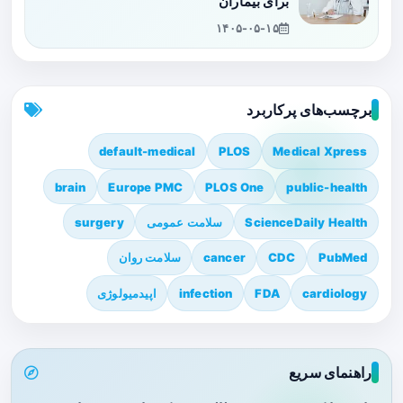
برای بیماران
۱۴۰۵-۰۵-۱۵
برچسب‌های پرکاربرد
default-medical
PLOS
Medical Xpress
brain
Europe PMC
PLOS One
public-health
ScienceDaily Health
سلامت عمومی
surgery
PubMed
CDC
cancer
سلامت روان
cardiology
FDA
infection
اپیدمیولوژی
راهنمای سریع