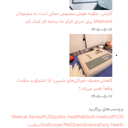
گزارش: چگونه هوش مصنوعی ممکن است به مشمولان
Medicaid برای اجرای الزام ۸۰ ساعته کار کمک کند
۱۴۰۵-۰۵-۱۸
کاهش مصرف خوراکی‌های شیرین: آیا اشتیاق و سلامت
واقعاً تغییر می‌کند؟
۱۴۰۵-۰۵-۱۷
برچسب‌های پرکاربرد
Medical Xpress
PLOS
public-health
default-medical
PLOS
ScienceDaily Health
brain
Europe PMC
One
سلامت