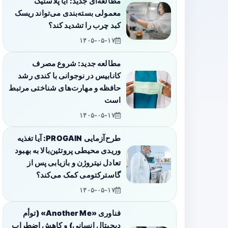
مطالعه‌ای جدید: آیا پلاستیک
معمولی بسته‌بندی می‌تواند ریسک
کبد چرب را تشدید کند؟
۱۴۰۵-۰۵-۱۷
مطالعه جدید: شروع مصرف
کانابیس در نوجوانی با کندی رشد
حافظه و مهارت‌های شناختی مرتبط
است
۱۴۰۵-۰۵-۱۷
طرح‌آزمایی PROGAIN: آیا تغذیه
وریدی محیطی پروتئین‌بالا به بهبود
تعادل نیتروژن و بازیابی پس از
گاسترکتومی کمک می‌کند؟
۱۴۰۵-۰۵-۱۷
فناوری «Another Me» (توأم
دیجیتال انسانی) و کاهش اضطراب