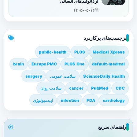
ارگانوئیدهای انسانی
۱۴۰۵-۰۵-۱۶
برچسب‌های پرکاربرد
public-health
PLOS
Medical Xpress
brain
Europe PMC
PLOS One
default-medical
ScienceDaily Health
سلامت عمومی
surgery
CDC
PubMed
cancer
سلامت روان
cardiology
FDA
infection
اپیدمیولوژی
راهنمای سریع