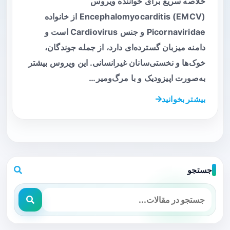
خلاصه سریع برای خواننده ویروس
Encephalomyocarditis (EMCV) از خانواده
Picornaviridae و جنس Cardiovirus است و
دامنه میزبان گسترده‌ای دارد، از جمله جوندگان،
خوک‌ها و نخستی‌سانان غیرانسانی. این ویروس بیشتر
به‌صورت اپیزودیک و با مرگ‌ومیر…
بیشتر بخوانید
جستجو