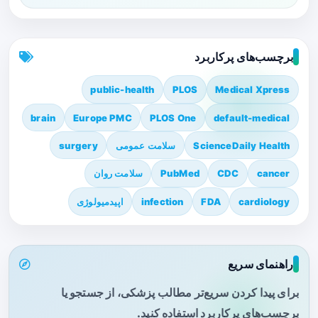
برچسب‌های پرکاربرد
public-health
PLOS
Medical Xpress
brain
Europe PMC
PLOS One
default-medical
ScienceDaily Health
سلامت عمومی
surgery
cancer
CDC
PubMed
سلامت روان
cardiology
FDA
infection
اپیدمیولوژی
راهنمای سریع
برای پیدا کردن سریع‌تر مطالب پزشکی، از جستجو یا
برچسب‌های پرکاربرد استفاده کنید.