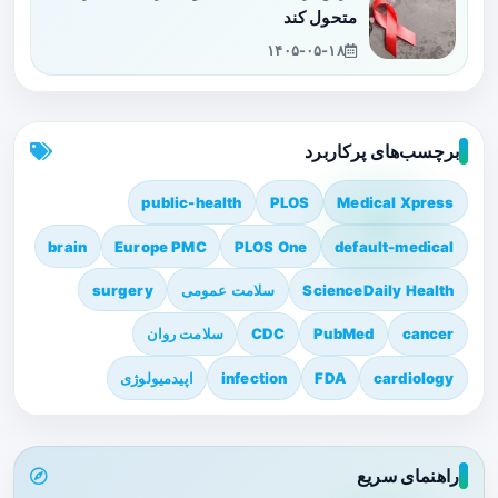
متحول کند
۱۴۰۵-۰۵-۱۸
برچسب‌های پرکاربرد
public-health
PLOS
Medical Xpress
brain
Europe PMC
PLOS One
default-medical
ScienceDaily Health
سلامت عمومی
surgery
cancer
PubMed
CDC
سلامت روان
cardiology
FDA
infection
اپیدمیولوژی
راهنمای سریع