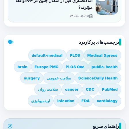
آماده‌سازی قبل از انتقال جنین در IVF واقعاً
مؤثرند؟
۱۴۰۵-۰۵-۱۵
برچسب‌های پرکاربرد
default-medical
PLOS
Medical Xpress
brain
Europe PMC
PLOS One
public-health
ScienceDaily Health
سلامت عمومی
surgery
PubMed
CDC
cancer
سلامت روان
cardiology
FDA
infection
اپیدمیولوژی
راهنمای سریع