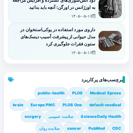
دود آتش‌سوزی‌های گسترده و افزایش مراجعه
به اورژانس در اورگن: آنچه باید بدانید
۱۴۰۵-۰۵-۱۶
داروی مورد استفاده در پوکی‌استخوان در
مدل حیوانی از پیشرفت آسیب دیسک‌های
ستون فقرات جلوگیری کرد
۱۴۰۵-۰۵-۱۶
برچسب‌های پرکاربرد
public-health
PLOS
Medical Xpress
brain
Europe PMC
PLOS One
default-medical
ScienceDaily Health
سلامت عمومی
surgery
CDC
PubMed
cancer
سلامت روان