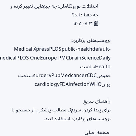
اختلالات نوروتکاملی: چه چیزهایی تغییر کرده و
چه معنا دارد؟
۱۴۰۵-۰۵-۱۴
برچسب‌های پرکاربرد
Medical Xpress
PLOS
public-health
default-
medical
PLOS One
Europe PMC
brain
ScienceDaily
Health
سلامت
عمومی
CDC
cancer
PubMed
surgery
سلامت
روان
WHO
infection
FDA
cardiology
راهنمای سریع
برای پیدا کردن سریع‌تر مطالب پزشکی، از جستجو یا
برچسب‌های پرکاربرد استفاده کنید.
صفحه اصلی