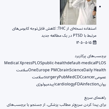
استفاده نسخه‌ای از THC: کاهش قابل‌توجه کابوس‌های
مرتبط با PTSD در یک مطالعه جدید
۱۴۰۵-۰۵-۱۵
برچسب‌های پرکاربرد
Medical Xpress
PLOS
public-health
default-medical
PLOS
ScienceDaily Health
brain
Europe PMC
One
سلامت
عمومی
cancer
CDC
PubMed
surgery
سلامت
روان
infection
FDA
cardiology
اپیدمیولوژی
راهنمای سریع
برای پیدا کردن سریع‌تر مطالب پزشکی، از جستجو یا برچسب‌های