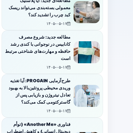
مطالعه‌ای جدید: آیا پلاستیک
معمولی بسته‌بندی می‌تواند ریسک
کبد چرب را تشدید کند؟
۱۴۰۵-۰۵-۱۷
مطالعه جدید: شروع مصرف
کانابیس در نوجوانی با کندی رشد
حافظه و مهارت‌های شناختی مرتبط
است
۱۴۰۵-۰۵-۱۷
طرح‌آزمایی PROGAIN: آیا تغذیه
وریدی محیطی پروتئین‌بالا به بهبود
تعادل نیتروژن و بازیابی پس از
گاسترکتومی کمک می‌کند؟
۱۴۰۵-۰۵-۱۷
فناوری «Another Me» (توأم
دیجیتال انسانی) و کاهش اضطراب