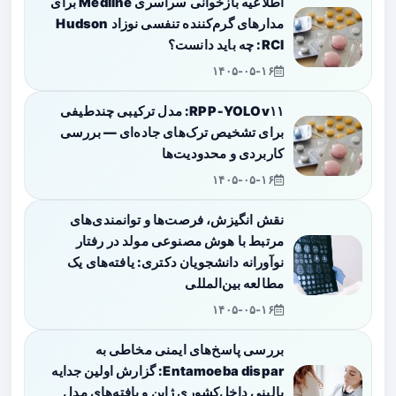
اطلاعیه بازخوانی سراسری Medline برای
مدارهای گرم‌کننده تنفسی نوزاد Hudson
RCI: چه باید دانست؟
۱۴۰۵-۰۵-۱۶
RPP‑YOLOv۱۱: مدل ترکیبی چندطیفی
برای تشخیص ترک‌های جاده‌ای — بررسی
کاربردی و محدودیت‌ها
۱۴۰۵-۰۵-۱۶
نقش انگیزش، فرصت‌ها و توانمندی‌های
مرتبط با هوش مصنوعی مولد در رفتار
نوآورانه دانشجویان دکتری: یافته‌های یک
مطالعه بین‌المللی
۱۴۰۵-۰۵-۱۶
بررسی پاسخ‌های ایمنی مخاطی به
Entamoeba dispar: گزارش اولین جدایه
بالینی داخل‌کشوری ژاپن و یافته‌های مدل