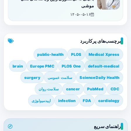
موشی
۱۴۰۵-۰۵-۱۶
برچسب‌های پرکاربرد
public-health
PLOS
Medical Xpress
brain
Europe PMC
PLOS One
default-medical
ScienceDaily Health
سلامت عمومی
surgery
CDC
PubMed
cancer
سلامت روان
cardiology
FDA
infection
اپیدمیولوژی
راهنمای سریع