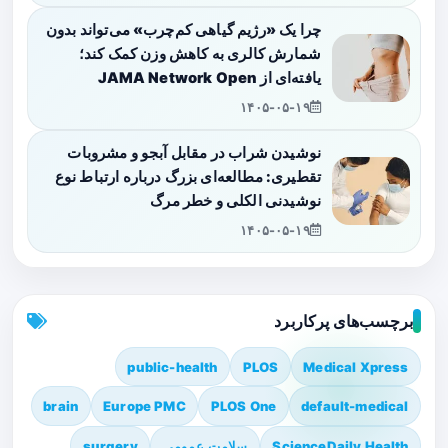
چرا یک «رژیم گیاهی کم‌چرب» می‌تواند بدون
شمارش کالری به کاهش وزن کمک کند؛
یافته‌ای از JAMA Network Open
۱۴۰۵-۰۵-۱۹
نوشیدن شراب در مقابل آبجو و مشروبات
تقطیری: مطالعه‌ای بزرگ درباره ارتباط نوع
نوشیدنی الکلی و خطر مرگ
۱۴۰۵-۰۵-۱۹
برچسب‌های پرکاربرد
public-health
PLOS
Medical Xpress
brain
Europe PMC
PLOS One
default-medical
ScienceDaily Health
سلامت عمومی
surgery