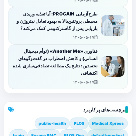
۱۴۰۵-۰۵-۱۷
طرح‌آزمایی PROGAIN: آیا تغذیه وریدی
محیطی پروتئین‌بالا به بهبود تعادل نیتروژن و
بازیابی پس از گاسترکتومی کمک می‌کند؟
۱۴۰۵-۰۵-۱۷
فناوری «Another Me» (توأم دیجیتال
انسانی) و کاهش اضطراب در گفت‌وگوهای
نخستین: نتایج یک مطالعه تصادفی‌سازی شده
اکتشافی
۱۴۰۵-۰۵-۱۷
برچسب‌های پرکاربرد
public-health
PLOS
Medical Xpress
brain
Europe PMC
PLOS One
default-medical