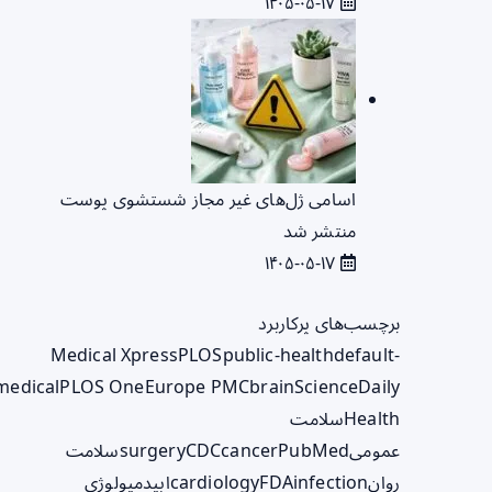
۱۴۰۵-۰۵-۱۷
اسامی ژل‌های غیر مجاز شستشوی پوست
منتشر شد
۱۴۰۵-۰۵-۱۷
برچسب‌های پرکاربرد
Medical Xpress
PLOS
public-health
default-
medical
PLOS One
Europe PMC
brain
ScienceDaily
Health
سلامت
عمومی
PubMed
cancer
CDC
surgery
سلامت
روان
infection
FDA
cardiology
اپیدمیولوژی