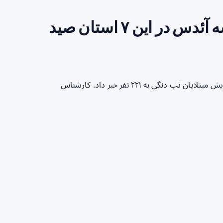
آمار تب دنگی دوباره بالا رفت/ پشه آئدس در این ۷ استان صید
کارشناس بیماری‌های منتقله توسط ناقلین وزارت بهداشت از افزایش مبتلایان تب دنگی به ۲۲۱ نفر خبر داد. کارشناس