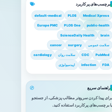
برچسب‌های پرکاربرد
default-medical
PLOS
Medical Xpress
Europe PMC
PLOS One
public-health
ScienceDaily Health
brain
سلامت عمومی
surgery
cancer
PubMed
CDC
سلامت روان
cardiology
FDA
infection
اپیدمیولوژی
راهنمای سریع
رای پیدا کردن سریع‌تر مطالب پزشکی، از جستجو
ا برچسب‌های پرکاربرد استفاده کنید.