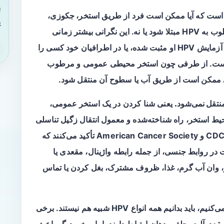
ب
است که آیا ممکن است فرد از طریق
استخر، جکوزی،
ی
طوب
به HPV مبتلا شود یا نه. این نگرانی بیشتر زمانی
شنیده، آزمایش HPV او مثبت شده، یا در اطرافیان خود کسی را
ه است. از طرفی چون استخر محیطی عمومی و مرطوب
ی ممکن است از طریق آب یا سطوح آن منتقل شود.
یعنی شنا کردن در یک استخر عمومی،
ط استخر، راه شناخته‌شده و معمول انتقال زگیل تناسلی
یا HPV تناسلی نیست. منابع معتبر پزشکی مانند CDC و American Cancer Society تأکید می‌کنند که
ت در روابط جنسی، از جمله رابطه واژینال، مقعدی یا
ر، وان آب گرم، غذا، ظروف مشترک، بغل کردن یا تماس
اما نکته مهمی وجود دارد: وقتی از HPV صحبت می‌کنیم، باید بدانیم همه انواع HPV شبیه هم نیستند. برخی