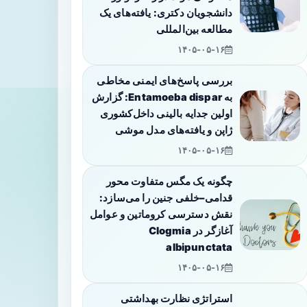
دانشجویان دکتری: یافته‌های یک
مطالعه بین‌المللی
۱۴۰۵-۰۵-۱۶
بررسی پاسخ‌های ایمنی مخاطی
به Entamoeba dispar: گزارش
اولین جدایه بالینی داخل‌کشوری
ژاپن و یافته‌های مدل موشی
۱۴۰۵-۰۵-۱۶
چگونه یک مگس متفاوت محور
قدامی–خلفی جنین را می‌سازد:
نقش دسترسی کروماتین و عوامل
آغازگر در Clogmia
albipunctata
۱۴۰۵-۰۵-۱۶
استراتژی نظارت بهداشتی