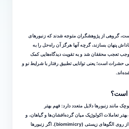
ScienceDa گزارش شده است، گروهی از پژوهشگران متوجه شدند که زنبورهای
اش پنهان بسازند، گرچه آنها هرگز آن راه‌حل را به
جب تعجب محققان شد و به تقویت دیدگاه‌هایی کمک
 حشرات است؛ یعنی توانایی تطبیق رفتار با شرایط نو و
ه‌اند.
 است؟
چک مانند زنبورها دلایل متعدد دارد: فهم بهتر
بهتر تعاملات اکولوژیک میان گرده‌افشان‌ها و گیاهان، و
کاربردهای بالقوه در طراحی الگوریتم‌ها و رباتیک از روی الگوهای زیستی (biomimicry). اگر زنبورها