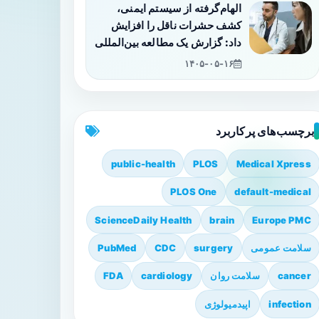
الهام‌گرفته از سیستم ایمنی،
کشف حشرات ناقل را افزایش
داد: گزارش یک مطالعه بین‌المللی
۱۴۰۵-۰۵-۱۶
برچسب‌های پرکاربرد
public-health
PLOS
Medical Xpress
PLOS One
default-medical
ScienceDaily Health
brain
Europe PMC
سلامت عمومی
surgery
CDC
PubMed
cancer
سلامت روان
cardiology
FDA
infection
اپیدمیولوژی