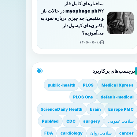
ساختارهای کامل فاژ
myophage phi۹۲ در حالات باز
و منقبض: چه چیزی درباره نفوذ به
باکتری‌های کپسول‌دار
می‌آموزیم؟
۱۴۰۵-۰۵-۱۶
برچسب‌های پرکاربرد
public-health
PLOS
Medical Xpress
PLOS One
default-medical
ScienceDaily Health
brain
Europe PMC
سلامت عمومی
surgery
CDC
PubMed
cancer
سلامت روان
cardiology
FDA