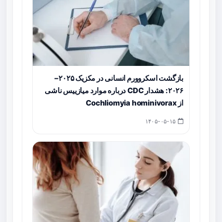
بازگشت اسکروورم انسانی در مکزیک ۲۰۲۵–
۲۰۲۶: هشدار CDC درباره موارد میازییس ناشی
از Cochliomyia hominivorax
۱۴۰۵-۰۵-۱۵