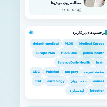
مطالعه روی موش‌ها
۱۴۰۵-۰۵-۱۵
برچسب‌های پرکاربرد
default-medical
PLOS
Medical Xpress
Europe PMC
PLOS One
public-health
ScienceDaily Health
brain
سلامت عمومی
surgery
PubMed
CDC
cancer
سلامت روان
cardiology
FDA
infection
اپیدمیولوژی