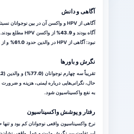
آگاهی و دانش
آگاهی از HPV و واکسن آن در بین نوجوانان نسبتا پایین بود: تنها حدود
آگاه بودند و
43.9%
از واکسن HPV مط
نبود: آگاهی از HPV در والدین حدود
61.0%
و از 
نگرش و باورها
تقریباً سه چهارم نوجوانان (
77.0%
) و والدین (
2%
حال، نگرانی‌هایی درباره ایمنی، هزینه و ضرورت
به نفع واکسیناسیون شود.
رفتار و پوشش واکسیناسیون
نرخ واکسیناسیون واقعی نوجوانان کم بود و تنها 
این تفاوت بین نگرش مثبت و عمل واقعی نشان‌ده