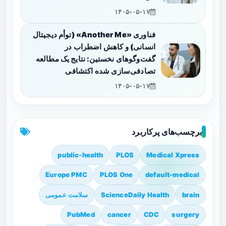
۱۴۰۵-۰۵-۱۷
فناوری «Another Me» (توأم دیجیتال
انسانی) و کاهش اضطراب در
گفت‌وگوهای نخستین: نتایج یک مطالعه
تصادفی‌سازی شده اکتشافی
۱۴۰۵-۰۵-۱۷
برچسب‌های پرکاربرد
public-health
PLOS
Medical Xpress
Europe PMC
PLOS One
default-medical
brain
ScienceDaily Health
سلامت عمومی
PubMed
cancer
CDC
surgery