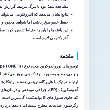
مشاهده شد؛ عود یا مرگ مرتبط گزارش نش
حفظ عضو موثر باشد، اما شواهد محدود و
این یافته‌ها را باید با احتیاط تفسیر کرد
آنتروکتومی لازم است.
مقدمه
تومورهای نورواندوکرین معده نوع I (Type I GNETs) معمولاً در زمینه
ارتباط نزدیک با
هایپرگاسترینمی
هستند. راهکارها
آندوسکوپیک (ER)، جراحی موضعی و د
که حاوی سلول‌های G تولیدکننده 
رگرسیون ضایعات مطرح شده، اما داده‌ها درباره 