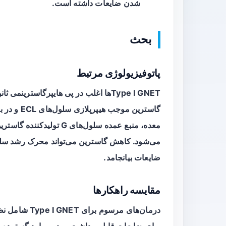
شدن ضایعات داشته است.
بحث
پاتوفیزیولوژی مرتبط
Type I GNETها اغلب در پی
هایپرگاسترینمی ثان
گاسترین مو
معده، منبع عمده سلول‌ها
ضایعات بیانجامد.
مقایسه راهکارها
برای ضایعات قابل برداشت، و در موارد گسترده ی