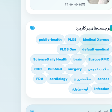
۱۴۰۵-۰۵-۱۵
برچسب‌های پرکاربرد
public-health
PLOS
Medical Xpress
PLOS One
default-medical
ScienceDaily Health
brain
Europe PMC
سلامت عمومی
surgery
PubMed
CDC
cancer
سلامت روان
cardiology
FDA
infection
اپیدمیولوژی
راهنمای سریع