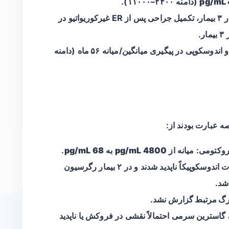
(دامنه ۲۴۰۰–۱۱۰۰۰).
درمان‌ها: آنتروکتومی به‌عنوان عمل اولیه در ۳ بیمار، تکمیل جراحی پس از ER غیرکوریواتیو در
اندوسکوپی در پیگیری میانگین/میانه
۵۶ ماه
(دامنه
ه عبارت بودند از:
وکتومی: میانه از
4800 pg/mL
به
68 pg/mL
.
تغییر در وضعیت تومورها: در ۶ بیمار ضایعات اندوسکوپیکاً ناپدید شدند و در ۲ بیمار رگرسیون
شد.
 مرگ مرتبط گزارش نشد
.
 گاسترین سرمی احتمالاً نقشی در فروکش یا ناپدید