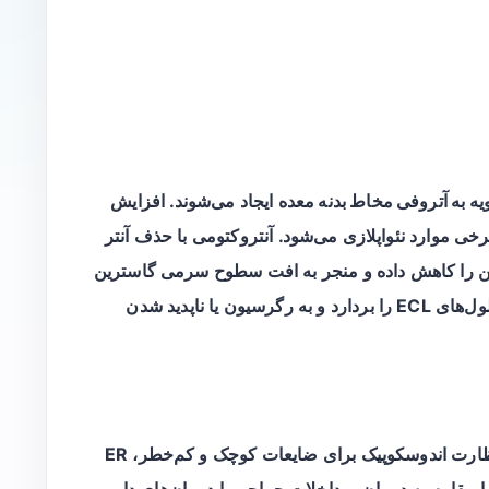
ویه به آتروفی مخاط بدنه معده
ایجاد می‌شوند. افزایش
جب هیپرپلازی سلول‌های ECL و در برخی موارد نئواپلازی می‌شود. آنتروکتومی با حذف آنتر
ی G تولیدکننده گاسترین را کاهش داده و منجر به افت سطوح سرمی گاسترین
می‌شود. کاهش گاسترین می‌تواند محرک رشد سلول‌های ECL را بردارد و به رگرسیون یا ناپدید شدن
درمان‌های مرسوم برای Type I GNET شامل نظارت اندوسکوپیک برای ضایعات کوچک و کم‌خطر، ER
ا مقاوم به درمان، مداخلات جراحی یا درمان‌های دارویی