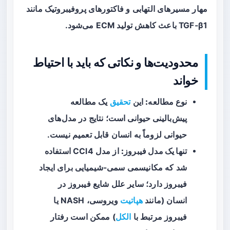
مهار مسیرهای التهابی و فاکتورهای پروفیبروتیک مانند
TGF‑β1 باعث کاهش تولید ECM می‌شود.
محدودیت‌ها و نکاتی که باید با احتیاط
خواند
نوع مطالعه:
این
تحقیق
یک مطالعه
پیش‌بالینی حیوانی
است؛ نتایج در مدل‌های
حیوانی لزوماً به انسان قابل تعمیم نیست.
تنها یک مدل فیبروز:
از مدل CCl4 استفاده
شد که مکانیسمی سمی-شیمیایی برای ایجاد
فیبروز دارد؛ سایر علل شایع فیبروز در
انسان (مانند
هپاتیت
ویروسی، NASH یا
فیبروز مرتبط با
الکل
) ممکن است رفتار