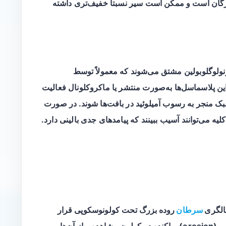
ارگان است و ممکن است سیر نسبتاً خفیف‌تری داشته
ی سبک ایمونولوگلوبولین مشتق می‌شوند که معمولاً توسط
ین پلاسماسل‌ها به‌صورت منتشر یا ماکروکلونال فعالیت
ی سبک منجر به رسوب آمیلوئید در بافت‌ها شوند. در صورت
 می‌توانند آسیب ببینند که پیامدهای جدی بالینی دارد.
الگری
سرطان
روده بزرگ
تحت کولونوسکوپی قرار
گرفت. در حین انجام کولونوسکوپی، تعدادی اروزیم (erosion) پراکنده در کولون مشاهده و از آن‌ها