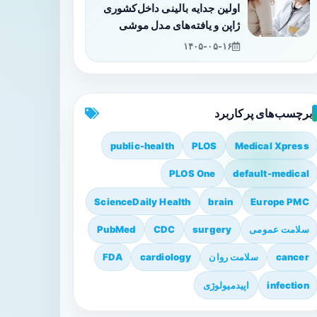
اولین جدایه بالینی داخل‌کشوری
ژاپن و یافته‌های مدل موشی
۱۴۰۵-۰۵-۱۶
برچسب‌های پرکاربرد
public-health
PLOS
Medical Xpress
PLOS One
default-medical
ScienceDaily Health
brain
Europe PMC
سلامت عمومی
surgery
CDC
PubMed
cancer
سلامت روان
cardiology
FDA
infection
اپیدمیولوژی