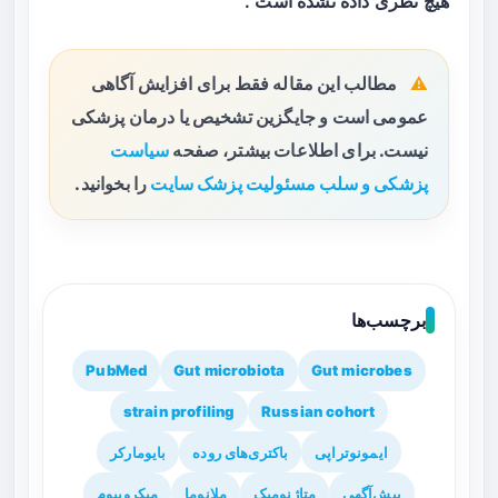
هیچ نظری داده نشده است .
مطالب این مقاله فقط برای افزایش آگاهی
عمومی است و جایگزین تشخیص یا درمان پزشکی
نیست. برای اطلاعات بیشتر، صفحه
سیاست
پزشکی و سلب مسئولیت پزشک سایت
را بخوانید.
برچسب‌ها
PubMed
Gut microbiota
Gut microbes
strain profiling
Russian cohort
ایمونوتراپی
باکتری‌های روده
بایومارکر
پیش‌آگهی
متاژنومیک
ملانوما
میکروبیوم