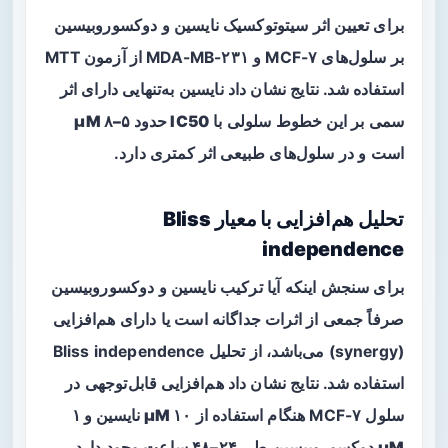
برای تعیین اثر سیتوتوکسیک نایسین و دوکسوروبیسین
بر سلول‌های MCF-۷ و MDA-MB-۲۳۱ از آزمون MTT
استفاده شد. نتایج نشان داد نایسین به‌تنهایی دارای اثر
سمی بر این خطوط سلولی با
IC50 حدود ۵–۸ µM
است و در سلول‌های طبیعی اثر کمتری دارد.
تحلیل هم‌افزایی با معیار Bliss
independence
برای سنجش اینکه آیا ترکیب نایسین و دوکسوروبیسین
صرفاً جمعی از اثرات جداگانه است یا دارای هم‌افزایی
(synergy) می‌باشد، از تحلیل Bliss independence
استفاده شد. نتایج نشان داد هم‌افزایی قابل‌توجهی در
سلول MCF-۷ هنگام استفاده از
۱۰ µM نایسین و ۱
µM دوکسوروبیسین
طی ۲۴–۴۸ ساعت وجود دارد.