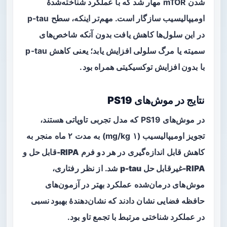
شدن mTOR مهار شد که با عملکرد شناخته‌شدهٔ
اومیپالیسیب سازگار است. مهم‌تر اینکه، سطح p-tau
در این سلول‌ها کاهش یافت بدون آنکه شاخص‌های
سمیته یا مرگ سلولی افزایش یابد؛ یعنی کاهش p-tau
با
بدون افزایش توکسیکیتی
همراه بود.
نتایج در موش‌های PS19
در موش‌های PS19 که مدل تجربی تاوپاتی هستند،
تجویز اومیپالیسیب (۱ mg/kg) به مدت ۲ ماه منجر به
کاهش قابل اندازه‌گیری در هر دو فرم
RIPA-قابل حل و
RIPA-غیرقابل حل p-tau
شد. از نظر رفتاری،
موش‌های درمان‌شده عملکرد بهتر در آزمون‌های
حافظه فضایی نشان دادند که نشان‌دهندهٔ
بهبود نسبی
در عملکرد شناختی
مرتبط با تجمع تاو بود.