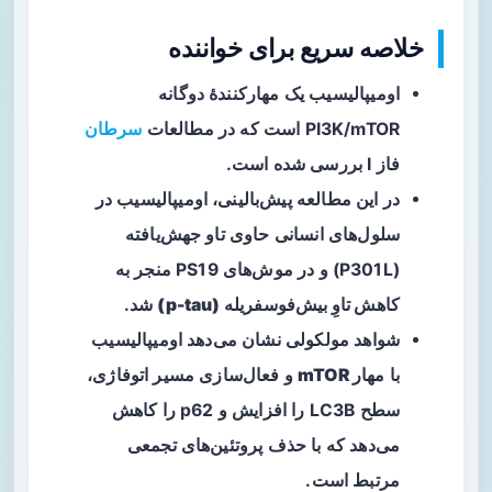
خلاصه سریع برای خواننده
اومیپالیسیب
یک مهارکنندهٔ دوگانه
PI3K/mTOR است که در مطالعات
سرطان
فاز I بررسی شده است.
در این مطالعه پیش‌بالینی، اومیپالیسیب در
سلول‌های انسانی حاوی تاو جهش‌یافته
(P301L) و در موش‌های PS19 منجر به
کاهش تاوِ بیش‌فوسفریله (p-tau)
شد.
شواهد مولکولی نشان می‌دهد اومیپالیسیب
با
مهار mTOR
و فعال‌سازی مسیر اتوفاژی،
سطح LC3B را افزایش و p62 را کاهش
می‌دهد که با حذف پروتئین‌های تجمعی
مرتبط است.