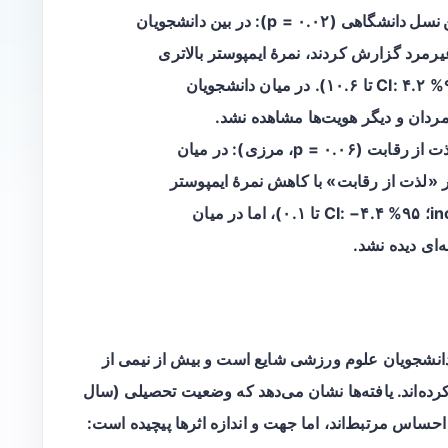
 نسل دانشگاهی
(p = ۰.۰۲): در بین دانشجویان
یرمرد
گزارش کردند، نمرۀ ایمپوستر بالاتری
نسبت به مردان داشتند (b = ۷.۴؛ ۹۵% CI: ۴.۲ تا ۱۰.۶). در میان دانشجویان
مردان و دیگر هویت‌ها مشاهده نشد.
(p = ۰.۰۶، مرزی): در میان
ران تیمی، هر افزایش ۱۰٪ در «لذت از رقابت» با کاهش نمرۀ ایمپوستر
همراه بود (۱۰%-increase-b = −۲.۱؛ ۹۵% CI: −۴.۴ تا ۰.۱)، اما در میان
ای دیده نشد.
انشجویان علوم ورزشی شایع است و بیش از نیمی از
رده‌اند. یافته‌ها نشان می‌دهد که وضعیت تحصیلی (سال
 احساس مرتبط‌اند، اما جهت و اندازه اثرها پیچیده است: