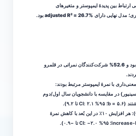
ارتباط بین پدیدۀ ایمپوستر و متغیرهای
ی؛ مدل نهایی دارای
adjusted R² = 26.7%
بود.
ود و
52.6%
شرکت‌کنندگان نمراتی در قلمرو
دند.
عنی‌داری با نمرۀ ایمپوستر مرتبط بودند:
ینیور) در مقایسه با دانشجویان سال اول/دوم
 تا ۹.۲).
(بعدی از CI-R): هر افزایش ۱۰٪ در این بُعد با کاهش نمرۀ