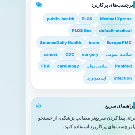
برچسب‌های پرکاربرد
public-health
PLOS
Medical Xpress
PLOS One
default-medical
ScienceDaily Health
brain
Europe PMC
سلامت عمومی
surgery
CDC
cancer
PubMed
سلامت روان
cardiology
FDA
infection
اپیدمیولوژی
راهنمای سریع
رای پیدا کردن سریع‌تر مطالب پزشکی، از جستجو
ا برچسب‌های پرکاربرد استفاده کنید.