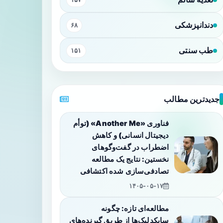
دندانپزشکی
۶۸
طب سنتی
۱۵۱
جدیدترین مطالب
فناوری «Another Me» (توأم
دیجیتال انسانی) و کاهش
اضطراب در گفت‌وگوهای
نخستین: نتایج یک مطالعه
تصادفی‌سازی شده اکتشافی
۱۴۰۵-۰۵-۱۷
مطالعه‌ای تازه: چگونه
سایکدلیک‌ها از طریق گیرنده‌های