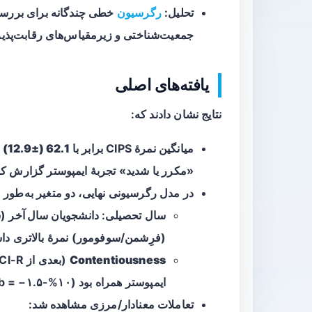
تحلیل:
رگرسیون
خطی چندگانه برای بررسی 
جمعیت‌شناختی و زیرمقیاس‌های رقابت‌پذیر
یافته‌های اصلی
نتایج نشان دادند که:
میانگین نمرۀ CIPS برابر با
62.1 (±12.9)
ب
«مکرر یا شدید» تجربهٔ ایمپوستر گزارش کر
در مدل رگرسیونی نهایی، دو متغیر به‌طور م
سال تحصیلی:
دانشجویان سال آخر
(س
(فرِشمن/سوفومور) نمرۀ بالاتری داشتند (b = ۵.۶؛ ۹۵% CI: ۲.۱
Contentiousness
ایمپوستر همراه بود (۱۰%-increase-b = −۱.۵؛ ۹۵% CI: −۲.۰ تا −۰.۹).
تعاملات معنادار/مرزی مشاهده شد: