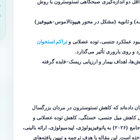
قل دو اندازه‌گیری صبحگاهی تستوسترون با روش
ب
ی
ه) و
ثانویه
(مشکل در محور هیپوتالاموس-هیپوفیز)
هبود عملکرد جنسی، توده عضلانی و
تراکم استخوان
 و روی باروری تأثیر می‌گذارد.
ش‌ها، اهداف بیمار و ارزیابی ریسک-فایده گرفته
 داده‌اند که
کاهش تستوسترون
در مردان بزرگسال
شامل کاهش میل جنسی، خستگی، کاهش توده عضلانی و
تراکم استخوان شود. نشریه JAMA در یک مرور جامع (۲۰۲۶) به پاتوفیزیولوژی، اپیدمیولوژی، ارائه بالینی،
ته است. این مقاله با هدف ترجمه و تبیین یافته‌های