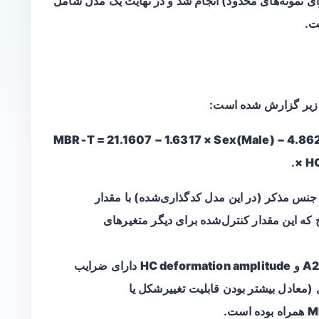
حیح مرتبه دوم برای نمونه‌های محدود) انجام شد و در نهایت یک مدل شامل
ت.
MBR‑T = 21.1607 − 1.6317 × Sex(Male) − 4.86
× H
جنس مذکر
(در این مدل کدگذاری‌شده) با مقدار
توضیح که این مقدار کنترل‌شده برای دیگر متغیرهای
A2
و
HC deformation amplitude
دارای ضرایب
(معادل بیشتر بودن قابلیت تغییرشکل یا
همراه بوده است.