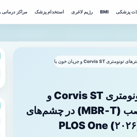
ات پزشکی
BMI
رژیم لاغری
استخدام پزشک
مراکز درمانی و
ت سرعصب (MBR‑T) در چشم‌های سالم: بررسی مطالعه PLOS One (۲۰۲۶)
ارتباط بین پارامترهای تونومتری Corvis ST و
جریان خون بافت سرعصب (MBR‑T) در چشم‌های