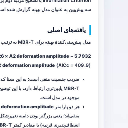
Information Criterion با تص
سه پیش‌بین به عنوان مدل بهینه گزارش شده اس
یافته‌های اصلی
مدل پیش‌بینی‌کنندهٔ بهینه برای MBR‑T به ترتیب زیر گزارش شده است:
26 × A2 deformation amplitude − 5.7932
C deformation amplitude
(AICc = 409.9).
ضریب جنسیت منفی است؛ به این معنا که
MBR‑T پایین‌تری ارتباط دارد، با این 
موجود در مدل است.
هر دو پارامتر
 deformation amplitude
منفی‌اند؛ یعنی
بزرگتر بودن دامنه تغییرشکل
انعطاف‌پذیری قرنیه) با
مقادیر کمتر MBR‑T