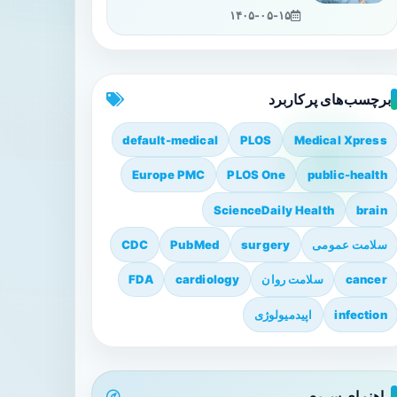
۱۴۰۵-۰۵-۱۵
برچسب‌های پرکاربرد
default-medical
PLOS
Medical Xpress
Europe PMC
PLOS One
public-health
ScienceDaily Health
brain
سلامت عمومی
surgery
PubMed
CDC
cancer
سلامت روان
cardiology
FDA
infection
اپیدمیولوژی
راهنمای سریع