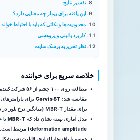
تفسیر نتایج
این یافته برای بیمار چه معنایی دارد؟
محدودیت‌ها و نکاتی که باید با احتیاط خواند
کاربرد بالینی و پژوهشی
نظر تحریریه پزشک سایت
خلاصه سریع برای خواننده
مطالعه
روی ۱۰۰ چشم از ۶
مقایسه شد:
Corvis ST
برای پارامترهای 
برای مقدار MBR‑T (میانگین نرخ بلور در ناحیه بافتی سرعصب).
مدل آماری بهینه نشان داد که
MBR‑T
deformation amplitude) مرتبط است.
همسو با یافته‌ها،
افزایش قابلیت تغییرشکل 