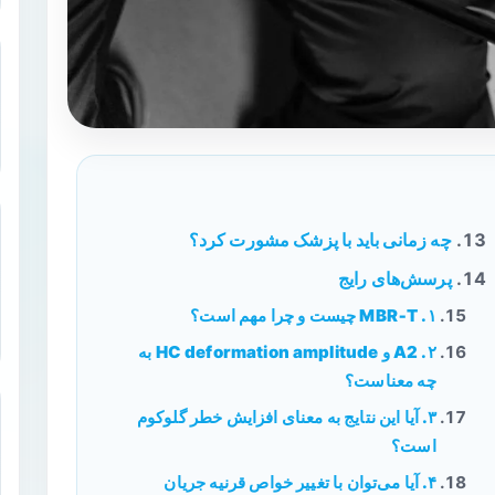
چه زمانی باید با پزشک مشورت کرد؟
پرسش‌های رایج
۱. MBR‑T چیست و چرا مهم است؟
۲. A2 و HC deformation amplitude به
چه معناست؟
۳. آیا این نتایج به معنای افزایش خطر گلوکوم
است؟
۴. آیا می‌توان با تغییر خواص قرنیه جریان