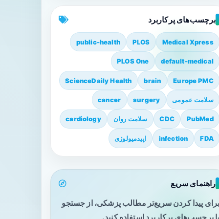
برچسب‌های پرکاربرد
public-health
PLOS
Medical Xpress
PLOS One
default-medical
ScienceDaily Health
brain
Europe PMC
سلامت عمومی
surgery
cancer
PubMed
CDC
سلامت روان
cardiology
FDA
infection
اپیدمیولوژی
راهنمای سریع
رای پیدا کردن سریع‌تر مطالب پزشکی، از جستجو
ا برچسب‌های پرکاربرد استفاده کنید.