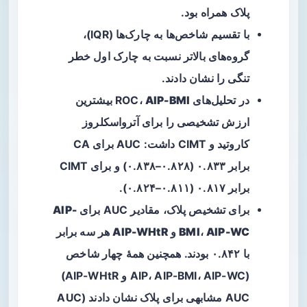
پلاک همراه بود.
با تقسیم شاخص‌ها به چارک‌ها (IQR)،
گروه‌های بالاتر نسبت به چارک اول خطر
تنگی را نشان دادند.
در تحلیل‌های ROC،
AIP-BMI
بیشترین
ارزش تشخیصی را برای آترواسکلروز
کاروتید و CIMT داشت: AUC برای CA
برابر ۰.۸۳۳ (۰.۸۲۸–۰.۸۳۸) و برای CIMT
برابر ۰.۸۱۷ (۰.۸۱۱–۰.۸۲۴).
برای تشخیص پلاک، مقادیر AUC برای
AIP-
AIP-WC
،
BMI
و
AIP-WHtR
هر سه برابر
با ۰.۸۴۲ بودند. همچنین همهٔ چهار شاخص
(AIP، AIP-BMI، AIP-WC و AIP-WHtR)
AUC مشابهی برای پلاک نشان دادند (AUC