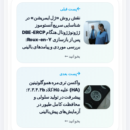
پست قبلی
نقش روش «ژل ایمریشن» در
شناسایی سریع آنستوموز
ژژونوژژونال هنگام DBE‑ERCP
پس از بازسازی Roux‑en‑Y:
بررسی موردی و پیامدهای بالینی
بخوانید
پست بعدی
واکسن تری‌مره هموگلوتینین
(HA) علیه H۵ کلاد ۲.۳.۴.۴b:
پیشرفت در تولید سلولی و
محافظت کامل طیور در
آزمایش‌های پیش‌بالینی
بخوانید