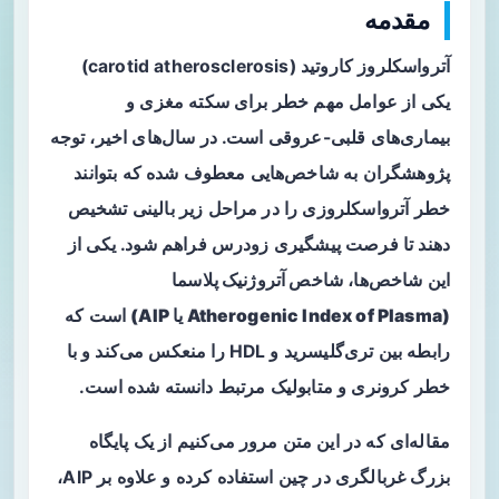
مقدمه
آترواسکلروز کاروتید (carotid atherosclerosis)
یکی از عوامل مهم خطر برای سکته مغزی و
بیماری‌های قلبی-عروقی است. در سال‌های اخیر، توجه
پژوهشگران به شاخص‌هایی معطوف شده که بتوانند
خطر آترواسکلروزی را در مراحل زیر بالینی تشخیص
دهند تا فرصت پیشگیری زودرس فراهم شود. یکی از
این شاخص‌ها،
شاخص آتروژنیک پلاسما
(Atherogenic Index of Plasma یا AIP)
است که
رابطه بین تری‌گلیسرید و HDL را منعکس می‌کند و با
خطر کرونری و متابولیک مرتبط دانسته شده است.
مقاله‌ای که در این متن مرور می‌کنیم از یک پایگاه
بزرگ غربالگری در چین استفاده کرده و علاوه بر AIP،