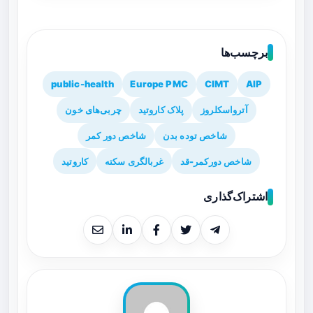
برچسب‌ها
public-health
Europe PMC
CIMT
AIP
آترواسکلروز
پلاک کاروتید
چربی‌های خون
شاخص توده بدن
شاخص دور کمر
شاخص دورکمر-قد
غربالگری سکته
کاروتید
اشتراک‌گذاری