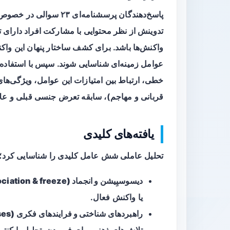
پاسخ‌دهندگان پرسشنامه‌ای
تدوینش از نظر محتوایی با مشارکت افراد دارای ت
واکنش‌ها باشد. برای کشف ساختار پنهان این واکن
خطی، ارتباط بین امتیازات این عوامل، ویژگی‌های
قربانی و مهاجم)، سابقه تعرض جنسی قبلی و علائم فعلی PTSD و افسردگی/اضط
یافته‌های کلیدی
تحلیل عاملی شش عامل کلیدی را شناسایی کرد؛ نام
دیسوسیِیشن و انجماد (Dissociation & freeze)
یا واکنش فعال.
راهبردهای شناختی و فرایندهای فکری (Cognitive strategies & thought processes)
تلاش‌های ذهنی برای فهمیدن، تحلیل یا کنتر