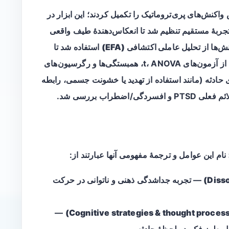
 ۲۳ سوالی در خصوص واکنش‌های پری‌تروماتیک را تکمیل کردند؛ این ابزار در
جربهٔ مستقیم تنظیم شد تا انعکاس‌دهندهٔ طیف واقعی
ش‌ها از
تحلیل عاملی اکتشافی (EFA)
استفاده شد تا
عوامل زمینه‌ای شناسایی شوند. سپس با استفاده از آزمون‌های t، ANOVA، همبستگی‌ها و رگرسیون‌های
 حادثه (مانند استفاده از تهدید یا خشونت جسمی، رابطه
راب بررسی شد.
 این عوامل و ترجمهٔ مفهومی آنها عبارتند از:
— تجربه جداشدگی ذهنی و ناتوانی در حرکت
—
ل طرز فکر در لحظهٔ حادثه.