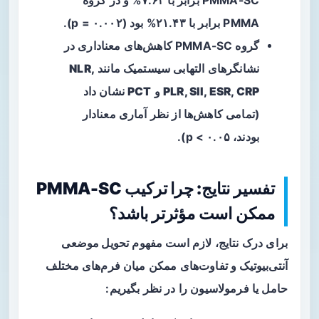
PMMA-SC برابر با ۷.۶۳% و در گروه
PMMA برابر با ۲۱.۴۳% بود (p = ۰.۰۰۲).
گروه PMMA-SC کاهش‌های معناداری در
نشانگرهای التهابی سیستمیک مانند
NLR,
PLR, SII, ESR, CRP
و
PCT
نشان داد
(تمامی کاهش‌ها از نظر آماری معنادار
بودند، p < ۰.۰۵).
تفسیر نتایج: چرا ترکیب PMMA-SC
ممکن است مؤثرتر باشد؟
برای درک نتایج، لازم است مفهوم
تحویل موضعی
آنتی‌بیوتیک
و تفاوت‌های ممکن میان فرم‌های مختلف
حامل یا فرمولاسیون را در نظر بگیریم: