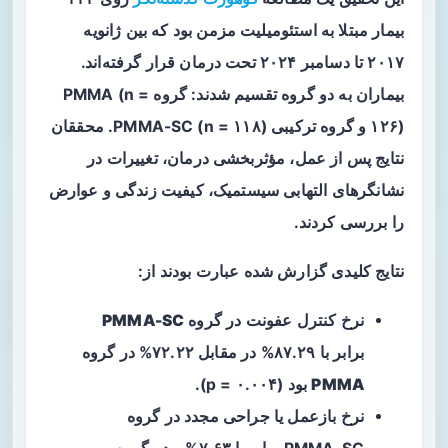
بیمار مبتلا به استئومیلیت مزمن بود که بین ژانویه
۲۰۱۷ تا دسامبر ۲۰۲۴ تحت درمان قرار گرفته‌اند.
بیماران به دو گروه تقسیم شدند: گروه PMMA (n =
۱۲۶) و گروه ترکیبی PMMA-SC (n = ۱۱۸). محققان
نتایج پس از عمل، مؤثربخشی درمان، تغییرات در
نشانگرهای التهابی سیستمیک، کیفیت زندگی و عوارض
را بررسی کردند.
نتایج کلیدی گزارش شده عبارت بودند از:
نرخ کنترل عفونت در گروه
PMMA-SC
برابر با ۸۷.۲۹% در مقابل ۷۲.۲۲% در گروه
PMMA
بود (p = ۰.۰۰۴).
نرخ بازعمل یا جراحی مجدد در گروه