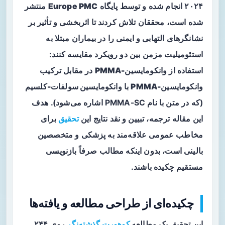
۲۰۲۴ انجام شده و توسط پایگاه
Europe PMC
منتشر
شده است، محققان تلاش کردند تا اثربخشی و تأثیر بر
نشانگرهای التهابی و ایمنی را در بیماران مبتلا به
استئومیلیت مزمن بین دو رویکرد مقایسه کنند:
استفاده از
وانکومایسین-PMMA
در مقابل ترکیب
وانکومایسین-PMMA
با
وانکومایسین سولفات-کلسیم
(که در متن با نام PMMA-SC اشاره می‌شود). هدف
این مقاله ترجمه، تبیین و نقد نتایج این
تحقیق
برای
مخاطب عمومی علاقه‌مند به پزشکی و متخصصین
بالینی است، بدون اینکه مطالب صرفاً بازنویسی
مستقیم چکیده باشند.
چکیده‌ای از طراحی مطالعه و یافته‌ها
این تحقیق یک
مطالعه
کوهورت گذشته‌نگر
روی ۲۴۴