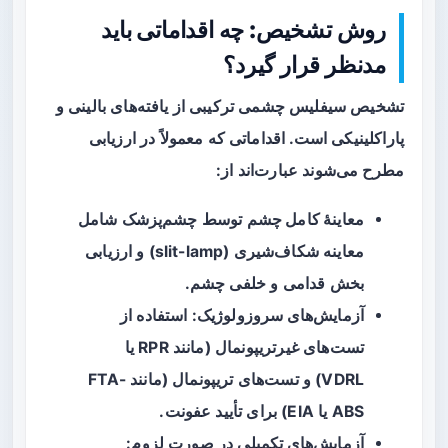
روش تشخیص: چه اقداماتی باید
مدنظر قرار گیرد؟
تشخیص سیفلیس چشمی ترکیبی از یافته‌های بالینی و
پاراکلینیکی است. اقداماتی که معمولاً در ارزیابی
مطرح می‌شوند عبارت‌اند از:
معاینهٔ کامل چشم
توسط چشم‌پزشک شامل
معاینه شکاف‌شیری (slit-lamp) و ارزیابی
بخش قدامی و خلفی چشم.
آزمایش‌های سروزولوژیک
: استفاده از
تست‌های غیرتریپونمال (مانند RPR یا
VDRL) و تست‌های تریپونمال (مانند FTA-
ABS یا EIA) برای تأیید عفونت.
آزمایش‌های تکمیلی
در صورت لزوم: