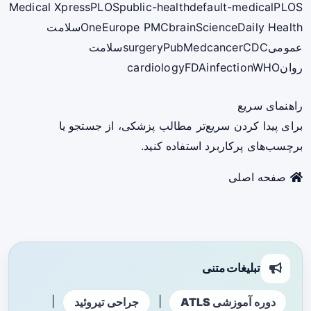
Medical Xpress
PLOS
public-health
default-medical
PLOS
ScienceDaily Health
brain
Europe PMC
One
سلامت
عمومی
CDC
cancer
PubMed
surgery
سلامت
روان
WHO
infection
FDA
cardiology
راهنمای سریع
برای پیدا کردن سریع‌تر مطالب پزشکی، از جستجو یا
برچسب‌های پرکاربرد استفاده کنید.
صفحه اصلی
تبلیغات متنی
|
|
دوره آموزشی ATLS
جراحی تیروئید