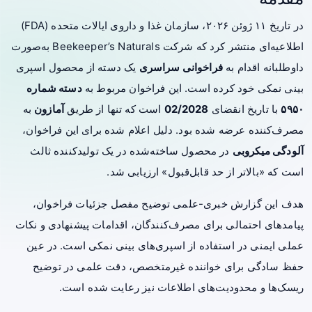
در تاریخ ۱۱ ژوئن ۲۰۲۶، سازمان غذا و داروی ایالات متحده (FDA)
اطلاعیه‌ای منتشر کرد که شرکت Beekeeper’s Naturals به‌صورت
داوطلبانه اقدام به
فراخوانی سراسری
یک دسته از محصول اسپری
بینی نمکی خود کرده است. این فراخوان مربوط به
دسته شماره
۵۹۵۰
با تاریخ انقضای
02/2028
است که تنها از طریق
آمازون
به
مصرف‌کننده عرضه شده بود. دلیل اعلام شده برای این فراخوان،
آلودگی میکروبی
در محصول ساخته‌شده در یک تولیدکننده ثالث
است که «بالاتر از حد قابل‌قبول» ارزیابی شد.
هدف این گزارش خبری-علمی توضیح مفصل جزئیات فراخوان،
پیامدهای احتمالی برای مصرف‌کنندگان، اقدامات پیشنهادی و نکات
عملی ایمنی در استفاده از اسپری‌های بینی نمکی است. در عین
حفظ سادگی برای خواننده غیرمتخصص، دقت علمی در توضیح
ریسک‌ها و محدودیت‌های اطلاعات نیز رعایت شده است.