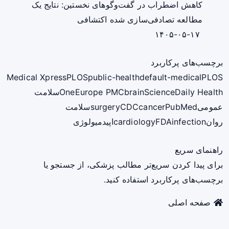
کاهش اضطراب در گفت‌وگوهای نخستین: نتایج یک
مطالعه تصادفی‌سازی شده اکتشافی
۱۴۰۵-۰۵-۱۷
برچسب‌های پرکاربرد
Medical Xpress
PLOS
public-health
default-medical
PLOS
ScienceDaily Health
brain
Europe PMC
One
سلامت
عمومی
PubMed
cancer
CDC
surgery
سلامت
روان
infection
FDA
cardiology
اپیدمیولوژی
راهنمای سریع
برای پیدا کردن سریع‌تر مطالب پزشکی، از جستجو یا
برچسب‌های پرکاربرد استفاده کنید.
صفحه اصلی