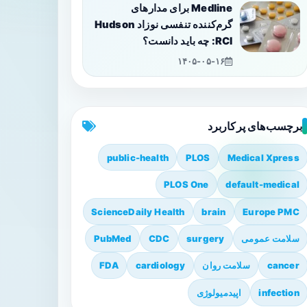
Medline برای مدارهای
گرم‌کننده تنفسی نوزاد Hudson
RCI: چه باید دانست؟
۱۴۰۵-۰۵-۱۶
برچسب‌های پرکاربرد
public-health
PLOS
Medical Xpress
PLOS One
default-medical
ScienceDaily Health
brain
Europe PMC
سلامت عمومی
surgery
CDC
PubMed
cancer
سلامت روان
cardiology
FDA
infection
اپیدمیولوژی