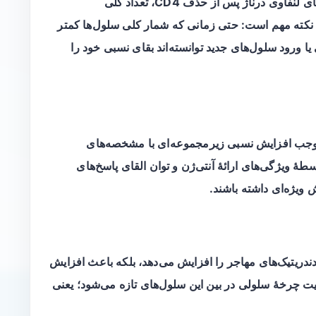
با وجود کاهش کلی سلولیتیهٔ (cellularity) گره‌های لنفاوی درناژ پس از حذف CD4، تعداد کلی
ن نکته مهم است: حتی زمانی که شمار کلی سلول‌ها کمتر
یا ورود سلول‌های جدید توانسته‌اند بقای نسبی خود را
طهٔ ویژگی‌های ارائهٔ آنتی‌ژن و توان القای پاسخ‌های
ف CD4 نه‌تنها مهاجرت دندریتیک‌های مهاجر را افزایش می‌دهد، بلکه باعث افزایش
لیت چرخهٔ سلولی در بین این سلول‌های تازه می‌شود؛ یعنی