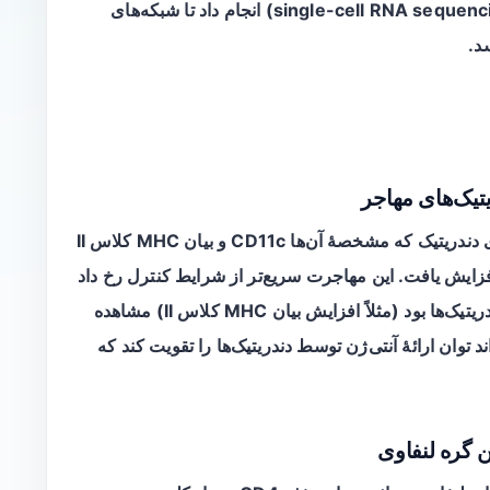
تحلیل‌هایی روی داده‌های عمومی تک سلولی (single-cell RNA sequencing) انجام داد تا شبکه‌های
د.
پس از حذف سلول‌های CD4، مهاجرت سلول‌های دندریتیک که مشخصهٔ آن‌ها CD11c و بیان MHC کلاس II
فزایش یافت. این مهاجرت سریع‌تر از شرایط کنترل رخ داد
و هم‌زمان تغییراتی که نشان‌دهندهٔ فعال‌سازی دندریتیک‌ها بود (مثلاً افزایش بیان MHC کلاس II) مشاهده
ته نشان می‌دهد که حذف CD4 می‌تواند توان ارائهٔ آنتی‌ژن توسط دندریتیک‌ها را تقویت کند که