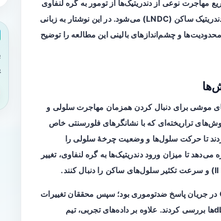
مهاجرت نوعی از دندریتیک‌ها از تومور به گره لنفاوی
درناژ (dLN) و همچنین افزایش تکثیر سلول‌های دندریتیک ساکن (LNDC) می‌شود. در این نوشتار به زبانی
دودیت‌ها و چشم‌اندازهای بالینی این مطالعه را توضیح
ب
ی
‌ها
های موشی برای دنبال کردن همزمان
مهاجرت سلولی
و
ش‌های تراریخته‌ای که با نشانگرهای فلورسنتی خاص
د بهره بردند تا حرکت سلول‌ها و وضعیت چرخهٔ سلولی را
ی‌دهد تا میزان ورود دندریتیک‌ها به گره لنفاوی، تغییر
در جریان پاسخ ضدتوموری بود؛ سپس محققان تغییرات
در جمعیت‌های مختلف دندریتیک را در تومور و dLNها بررسی کردند. علاوه بر داده‌های تجربی، تیم