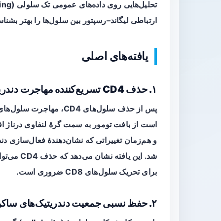
ارتباطی لیگاند–رسپتور بین سلول‌ها را بهتر بشناس
یافته‌های اصلی
۱. حذف CD4 تسریع‌کننده مهاجرت دندریتیک‌های مهاجر
است از بافت تومور به سمت گرهٔ لنفاوی درناژ ا
شد. این یاف
برای تحریک سلول‌های CD8 ضروری است.
۲. حفظ نسبی جمعیت دندریتیک‌های ساکن گره لنفاوی