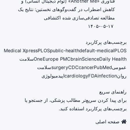
فناوری «Another Me» (توأم دیجیتال انسانی) و
کاهش اضطراب در گفت‌وگوهای نخستین: نتایج یک
مطالعه تصادفی‌سازی شده اکتشافی
۱۴۰۵-۰۵-۱۷
برچسب‌های پرکاربرد
Medical Xpress
PLOS
public-health
default-medical
PLOS
ScienceDaily Health
brain
Europe PMC
One
سلامت
عمومی
PubMed
cancer
CDC
surgery
سلامت
روان
infection
FDA
cardiology
اپیدمیولوژی
راهنمای سریع
برای پیدا کردن سریع‌تر مطالب پزشکی، از جستجو یا
برچسب‌های پرکاربرد استفاده کنید.
صفحه اصلی