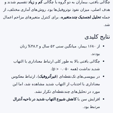
چگالی بافتی، بیماران به دو گروه با چگالی
کم
و
زیاد
تقسیم شدند و
هدف اصلی، میزان نفوذ نوتروفیل‌ها بود. روش‌های آماری مختلف، از
جمله
تحلیل لجستیک چندمتغیره
، برای کنترل متغیرهای مزاحم اعمال
شد.
نتایج کلیدی
از ۱۶۸۰ بیمار، میانگین سنی ۵۲ سال و ۴۸.۲% زنان
بودند.
چگالی بافتی بالا به طور کلی ارتباط معناداری با التهاب
شدید نداشت (همه p > ۰.۰۵۰).
در بیوپسی‌های تک‌نقطه‌ای (
غیرآتروفیک
)، ارتباط معکوس
معناداری با اجتناب از التهاب شدید مشاهده شد، اما این
مورد در تحلیل‌های چندنقطه‌ای تکرار نشد.
افزایش سن با
کاهش شیوع التهاب شدید در ناحیه آنترال
مرتبط بود.