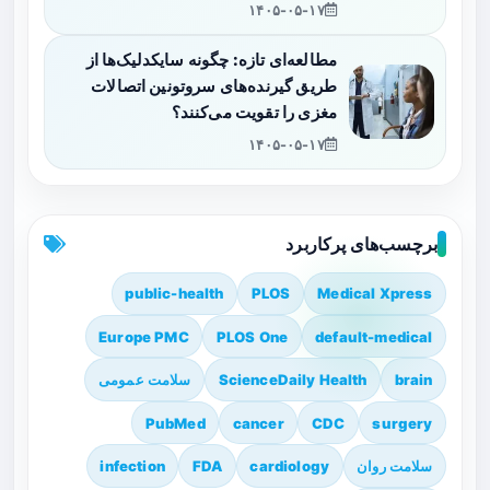
۱۴۰۵-۰۵-۱۷
مطالعه‌ای تازه: چگونه سایکدلیک‌ها از
طریق گیرنده‌های سروتونین اتصالات
مغزی را تقویت می‌کنند؟
۱۴۰۵-۰۵-۱۷
برچسب‌های پرکاربرد
public-health
PLOS
Medical Xpress
Europe PMC
PLOS One
default-medical
brain
ScienceDaily Health
سلامت عمومی
PubMed
cancer
CDC
surgery
سلامت روان
cardiology
FDA
infection