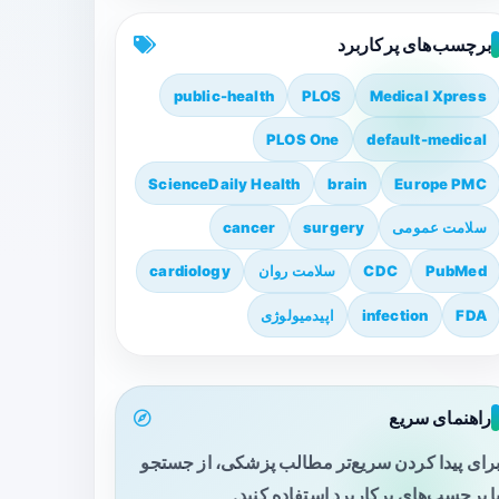
برچسب‌های پرکاربرد
public-health
PLOS
Medical Xpress
PLOS One
default-medical
ScienceDaily Health
brain
Europe PMC
سلامت عمومی
surgery
cancer
PubMed
CDC
سلامت روان
cardiology
FDA
infection
اپیدمیولوژی
راهنمای سریع
رای پیدا کردن سریع‌تر مطالب پزشکی، از جستجو
ا برچسب‌های پرکاربرد استفاده کنید.