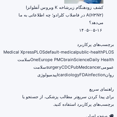
کشف زودهنگام زیرشاخه K ویروس آنفلوانزا
A(H۳N۲) در فاضلاب کلرادو؛ چه اطلاعاتی به ما
می‌دهد؟
۱۴۰۵-۰۵-۱۶
برچسب‌های پرکاربرد
Medical Xpress
PLOS
default-medical
public-health
PLOS
ScienceDaily Health
brain
Europe PMC
One
سلامت
عمومی
cancer
PubMed
CDC
surgery
سلامت
روان
infection
FDA
cardiology
اپیدمیولوژی
راهنمای سریع
برای پیدا کردن سریع‌تر مطالب پزشکی، از جستجو یا
برچسب‌های پرکاربرد استفاده کنید.
صفحه اصلی