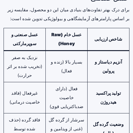
برای درک بهتر تفاوت‌های بنیادی میان این دو محصول، مقایسه زیر
بر اساس پارامترهای آزمایشگاهی و بیولوژیکی تدوین شده است:
عسل خام (Raw
عسل صنعتی و
شاخص ارزیابی
Honey)
سوپرمارکتی
نزدیک به صفر
آنزیم دیاستاز و
بسیار بالا (زنده و
(تخریب شده بر اثر
پرولین
فعال)
حرارت)
فعال (دارای
تولید پراکسید
غیرفعال (فاقد
خاصیت
هیدروژن
خاصیت درمانی)
ضدباکتریایی قوی)
سرشار از گرده گل
فاقد گرده (حذف
وضعیت گرده گل
(غنی از ویتامین و
شده توسط