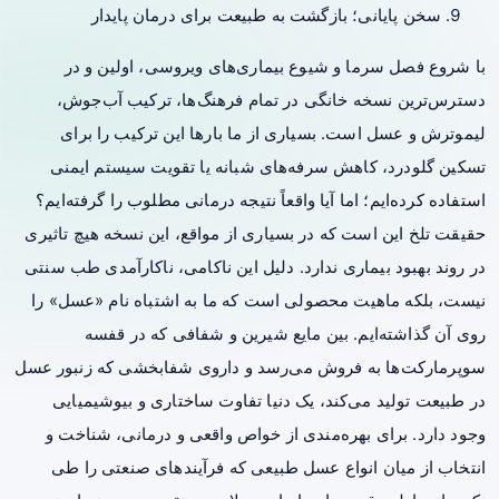
سخن پایانی؛ بازگشت به طبیعت برای درمان پایدار
با شروع فصل سرما و شیوع بیماری‌های ویروسی، اولین و در
دسترس‌ترین نسخه خانگی در تمام فرهنگ‌ها، ترکیب آب‌جوش،
لیموترش و عسل است. بسیاری از ما بارها این ترکیب را برای
تسکین گلودرد، کاهش سرفه‌های شبانه یا تقویت سیستم ایمنی
استفاده کرده‌ایم؛ اما آیا واقعاً نتیجه درمانی مطلوب را گرفته‌ایم؟
حقیقت تلخ این است که در بسیاری از مواقع، این نسخه هیچ تاثیری
در روند بهبود بیماری ندارد. دلیل این ناکامی، ناکارآمدی طب سنتی
نیست، بلکه ماهیت محصولی است که ما به اشتباه نام «عسل» را
روی آن گذاشته‌ایم. بین مایع شیرین و شفافی که در قفسه
سوپرمارکت‌ها به فروش می‌رسد و داروی شفابخشی که زنبور عسل
در طبیعت تولید می‌کند، یک دنیا تفاوت ساختاری و بیوشیمیایی
وجود دارد. برای بهره‌مندی از خواص واقعی و درمانی، شناخت و
انتخاب از میان
انواع عسل طبیعی
که فرآیندهای صنعتی را طی