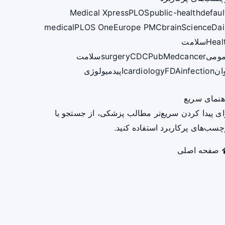
Medical Xpress
PLOS
public-health
defaul
medical
PLOS One
Europe PMC
brain
ScienceDai
Heal
سلامت
ومی
cancer
PubMed
CDC
surgery
سلامت
ان
infection
FDA
cardiology
اپیدمیولوژی
هنمای سریع
ای پیدا کردن سریع‌تر مطالب پزشکی، از جستجو یا
چسب‌های پرکاربرد استفاده کنید.
صفحه اصلی