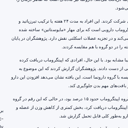
ی‌شود.
در این مطالعه، ۱۰۲ فرد بزرگسال دارای اضافه‌وزن یا چاقی شرکت کردند. این افراد به مدت ۲۴ هفته یا ترکیب تیرزپاتید و
اپیتگروماب دارویی است که برای مهار «مایوستاتین» ساخته شده
‌کند و در تجزیه عضلات اسکلتی نقش دارد. پژوهشگران در پایان
را در دو گروه با هم مقایسه کردند.
ا مشابه بود. با این حال، افرادی که اپیتگروماب دریافت کرده
ه بدون چربی از دست دادند. پژوهشگران گزارش کردند که این موضوع به
ربی در مقایسه با گروه دارونما است. این یافته نشان می‌دهد افزودن این دارو
بافت‌های مهم بدن جلوگیری کند.
همچنین سهم توده بدون چربی از کل وزن ازدست‌رفته در گروه اپیتگروماب حدود ۱۵ درصد بود، در حالی که این رقم در گروه
روهی که اپیتگروماب دریافت کرد، بخش کمتری از کاهش وزن از عضله و
بر
دارو به‌طور کلی قابل تحمل گزارش شد.
c-
ly