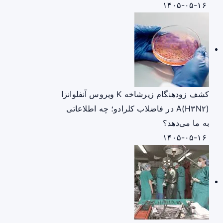
۱۴۰۵-۰۵-۱۶
کشف زودهنگام زیرشاخه K ویروس آنفلوانزا
A(H۳N۲) در فاضلاب کلرادو؛ چه اطلاعاتی
به ما می‌دهد؟
۱۴۰۵-۰۵-۱۶