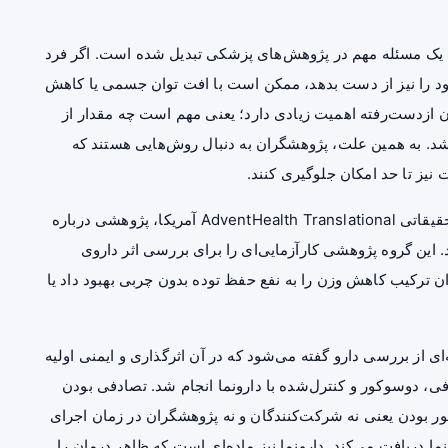
یک مسئله مهم در پژوهش‌های پزشکی تبدیل شده است. اگر فرد
ود را نیز از دست بدهد، ممکن است با افت توان جسمی یا کاهش
ن ازدست‌رفته اهمیت زیادی دارد؛ یعنی مهم است چه مقدار از
د. به همین علت، پژوهشگران به دنبال روش‌هایی هستند که
نیز تا حد امکان جلوگیری کنند.
در همین چارچوب، ریچارد پرتلی و همکارانش از موسسه تحقیقاتی AdventHealth Translational آمریکا، پژوهشی درباره
این گروه پژوهشی کارآزمایی‌ای را برای بررسی اثر داروی
ی‌توان ترکیب کاهش وزن را به نفع حفظ توده بدون چربی بهبود داد یا
رآزمایی بالینی فاز ۲ بود. فاز ۲ به مرحله‌ای از بررسی دارو گفته می‌شود که در آن اثرگذاری و ایمنی اولیه
فی، دوسوکور و کنترل‌شده با دارونما انجام شد. تصادفی بودن
ور بودن یعنی نه شرکت‌کنندگان و نه پژوهشگران در زمان اجرای
 دریافت می‌کند. دارونما نیز ماده‌ای است که ظاهر درمان را