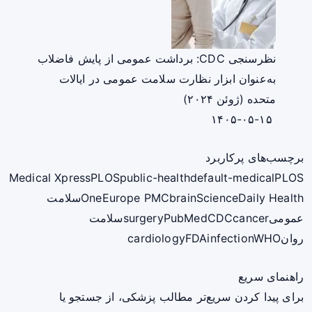
نظرسنجی CDC: برداشت عمومی از پایش فاضلاب
به‌عنوان ابزار نظارت سلامت عمومی در ایالات
متحده (ژوئن ۲۰۲۴)
۱۴۰۵-۰۵-۱۵
برچسب‌های پرکاربرد
Medical Xpress
PLOS
public-health
default-medical
PLOS
ScienceDaily Health
brain
Europe PMC
One
سلامت
عمومی
cancer
CDC
PubMed
surgery
سلامت
روان
WHO
infection
FDA
cardiology
راهنمای سریع
برای پیدا کردن سریع‌تر مطالب پزشکی، از جستجو یا