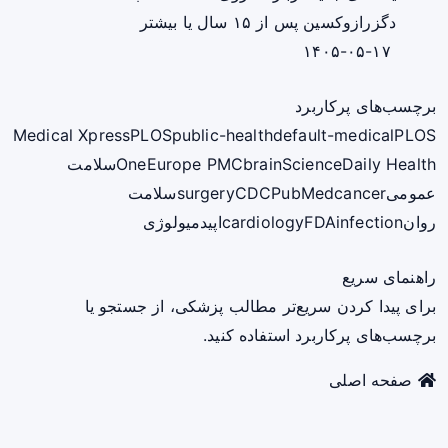
دگزرازوکسین پس از ۱۵ سال یا بیشتر
۱۴۰۵-۰۵-۱۷
برچسب‌های پرکاربرد
Medical Xpress
PLOS
public-health
default-medical
PLOS
ScienceDaily Health
brain
Europe PMC
One
سلامت
عمومی
cancer
PubMed
CDC
surgery
سلامت
روان
infection
FDA
cardiology
اپیدمیولوژی
راهنمای سریع
برای پیدا کردن سریع‌تر مطالب پزشکی، از جستجو یا
برچسب‌های پرکاربرد استفاده کنید.
صفحه اصلی